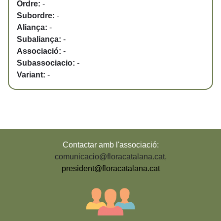
Ordre:
-
Subordre:
-
Aliança:
-
Subaliança:
-
Associació:
-
Subassociacio:
-
Variant:
-
Contactar amb l'associació:
comunicacio@floracatalana.cat
,
president@floracatalana.cat