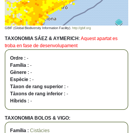
GBIF (Global Biodiversity Information Facility).
http://gbif.org
TAXONOMIA SÁEZ & AYMERICH
:
Aquest apartat es
troba en fase de desenvolupament
Ordre :
-
Família :
-
Gènere :
-
Espècie :
-
Tàxon de rang superior :
-
Tàxons de rang inferior :
-
Híbrids :
-
TAXONOMIA BOLOS & VIGO:
Família :
Cistàcies