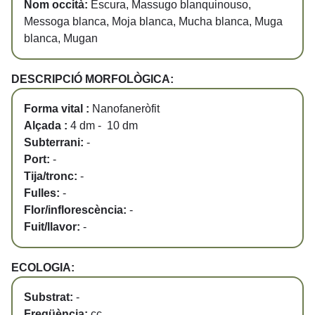
Nom occità:
Escura, Massugo blanquinouso,
Messoga blanca, Moja blanca, Mucha blanca, Muga
blanca, Mugan
DESCRIPCIÓ MORFOLÒGICA:
Forma vital :
Nanofaneròfit
Alçada :
4 dm - 10 dm
Subterrani:
-
Port:
-
Tija/tronc:
-
Fulles:
-
Flor/inflorescència:
-
Fuit/llavor:
-
ECOLOGIA:
Substrat:
-
Freqüència:
cc