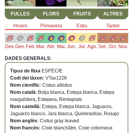
FULLES
FLORS
FRUITS
ALTRES
Hivern
Primavera
Estiu
Tardor
Des.
Gen.
Feb.
Mar.
Abr.
Mai.
Jun.
Jul.
Ago.
Set.
Oct.
Nov.
DADES GENERALS:
Tipus de fitxa
ESPÈCIE
Codi del tàxon:
VTax1226
Nom científic:
Cistus albidus
Nom català:
Botja blanca, Estepa blanca, Estepa
margalidera, Estepera, Rentaplats
Nom castellà:
Estepa, Estepa blanca, Jaguarzo,
Jaguarzo blanco, Jara blanca, Quiebraollas, Rosajo
Nom anglès:
Cistus gray leaved
Nom francès:
Ciste blanchâtre, Ciste cotonneux