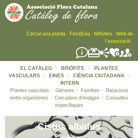
Skip
to
main
content
Cercar una planta
·
Flor@ula
·
Milfulles
·
Web de
l'associació
EL CATÀLEG
·
BRIÒFITS
·
PLANTES
VASCULARS
·
EINES
·
CIÈNCIA CIUTADANA
·
INTERN
Plantes vasculars
·
Gèneres
·
Famílies
·
Relacions
entre organismes
·
Cercadors d'imatges
·
Consultes
específiques
Cistus albidus