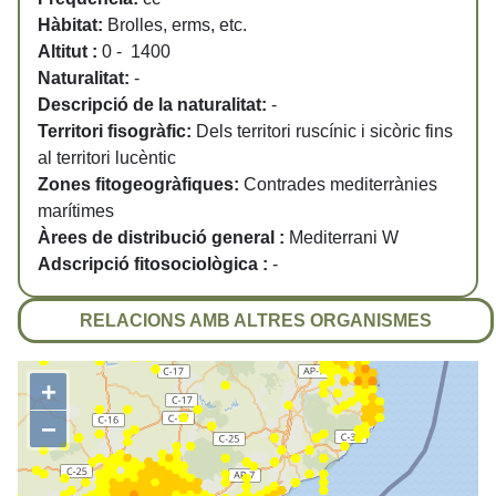
Hàbitat:
Brolles, erms, etc.
Altitut :
0 - 1400
Naturalitat:
-
Descripció de la naturalitat:
-
Territori fisogràfic:
Dels territori ruscínic i sicòric fins
al territori lucèntic
Zones fitogeogràfiques:
Contrades mediterrànies
marítimes
Àrees de distribució general :
Mediterrani W
Adscripció fitosociològica :
-
RELACIONS AMB ALTRES ORGANISMES
+
−