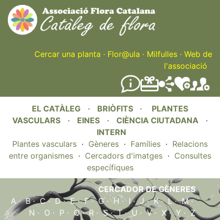
Skip
to
main
content
Cercar una planta
·
Flor@ula
·
Milfulles
·
Web de
l'associació
EL CATÀLEG
·
BRIÒFITS
·
PLANTES
VASCULARS
·
EINES
·
CIÈNCIA CIUTADANA
·
INTERN
Plantes vasculars
·
Gèneres
·
Famílies
·
Relacions
entre organismes
·
Cercadors d'imatges
·
Consultes
específiques
CERCADOR DE GÈNERES
A
·
B
·
C
·
D
·
E
·
F
·
G
·
H
·
I
·
J
·
K
·
L
·
M
·
N
·
O
·
P
·
Q
·
R
·
S
·
T
·
U
·
V
·
X
·
Y
·
Z