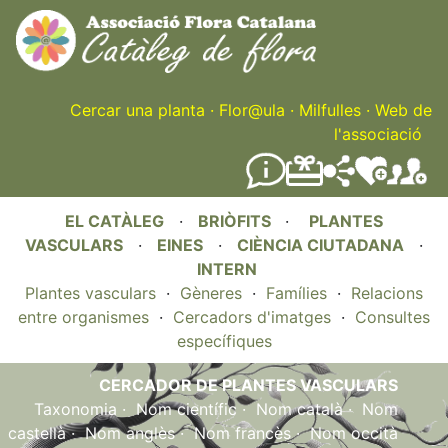
Skip
to
main
content
Cercar una planta
·
Flor@ula
·
Milfulles
·
Web de
l'associació
EL CATÀLEG
·
BRIÒFITS
·
PLANTES
VASCULARS
·
EINES
·
CIÈNCIA CIUTADANA
·
INTERN
Plantes vasculars
·
Gèneres
·
Famílies
·
Relacions
entre organismes
·
Cercadors d'imatges
·
Consultes
específiques
CERCADOR DE PLANTES VASCULARS
Taxonomia
·
Nom científic
·
Nom català
·
Nom
castellà
·
Nom anglès
·
Nom francès
·
Nom occità