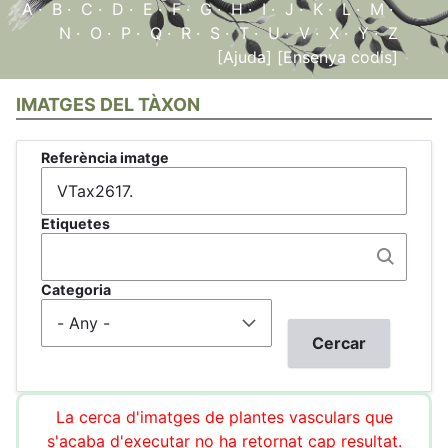
A
·
B
·
C
·
D
·
E
·
F
·
G
·
H
·
I
·
J
·
K
·
L
·
M
·
N
·
O
·
P
·
Q
·
R
·
S
·
T
·
U
·
V
·
X
·
Y
·
Z
[Ajuda]
[Ensenya codis]
IMATGES DEL TÀXON
Referència imatge
Etiquetes
Categoria
La cerca d'imatges de plantes vasculars que
s'acaba d'executar no ha retornat cap resultat.