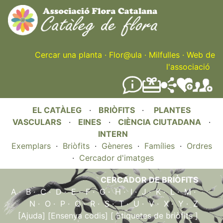
Skip
to
main
content
Cercar una planta
·
Flor@ula
·
Milfulles
·
Web de
l'associació
EL CATÀLEG
·
BRIÒFITS
·
PLANTES
VASCULARS
·
EINES
·
CIÈNCIA CIUTADANA
·
INTERN
Exemplars
·
Briòfits
·
Gèneres
·
Famílies
·
Ordres
·
Cercador d'imatges
CERCADOR DE BRIÒFITS
A
·
B
·
C
·
D
·
E
·
F
·
G
·
H
·
I
·
J
·
K
·
L
·
M
·
N
·
O
·
P
·
Q
·
R
·
S
·
T
·
U
·
V
·
X
·
Y
·
Z
[Ajuda]
[Ensenya codis]
[ Etiquetes de briòfits ]