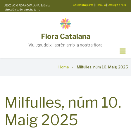
Skip
|
Cercar una planta
|
Flor@ula
|
Catàleg de flora
|
ASSOCIACIÓ FLORA CATALANA. Botànica i
etnobotànica de la nostra terra.
to
main
content
Flora Catalana
Viu, gaudeix i aprèn amb la nostra flora
Breadcrumb
Home
Milfulles, núm 10. Maig 2025
Milfulles, núm 10.
Maig 2025