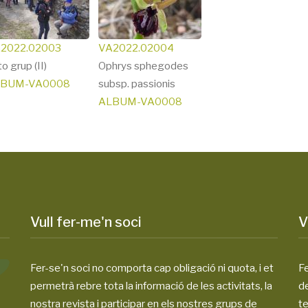
2022.02003
VA2022.02004
o grup (II)
Ophrys sphegodes
LBUM-VA0008
subsp. passionis
ALBUM-VA0008
Vull fer-me'n soci
V
Fer-se'n soci no comporta cap obligació ni quota, i et
Fe
permetrà rebre tota la informació de les activitats, la
d
nostra revista i participar en els nostres grups de
te