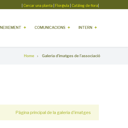
|
Cercar una planta
|
Flor@ula
|
Catàleg de flora
|
NEIXEMENT
COMUNICACIONS
INTERN
Home
Galeria d'imatges de l'associació
Pàgina principal de la galeria d'imatges