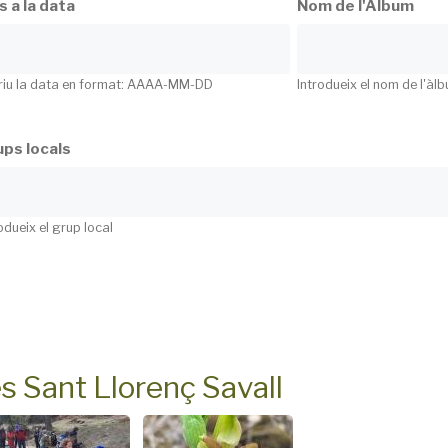
s a la data
Nom de l'Àlbum
riu la data en format: AAAA-MM-DD
Introdueix el nom de l'àl
ps locals
odueix el grup local
s Sant Llorenç Savall