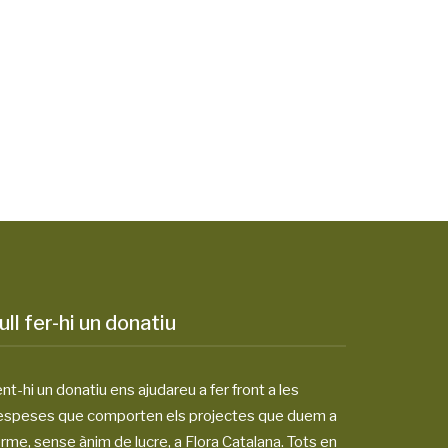
ull fer-hi un donatiu
nt-hi un donatiu ens ajudareu a fer front a les
espeses que comporten els projectes que duem a
rme, sense ànim de lucre, a Flora Catalana. Tots en