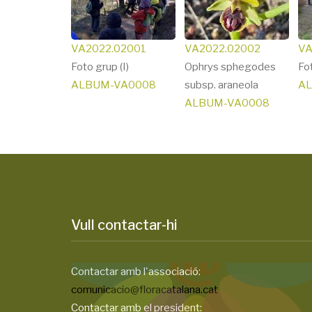
VA2022.02001
VA2022.02002
VA
Foto grup (I)
Ophrys sphegodes
Fot
ALBUM-VA0008
subsp. araneola
A
ALBUM-VA0008
Vull contactar-hi
Contactar amb l'associació:
comunicacio@floracatalana.cat
Contactar amb el president: