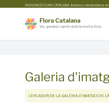
Skip
ASSOCIACIÓ FLORA CATALANA. Botànica i etnobotànica de la
to
main
Flora Catalana
content
Viu, gaudeix i aprèn amb la nostra flora
Breadcrumb
Galeria d'imatg
CERCADOR DE LA GALERIA D'IMATGES DE L'