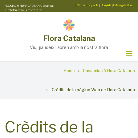
Skip
|
Cercar una planta
|
Flor@ula
|
Catàleg de flora
|
ASSOCIACIÓ FLORA CATALANA. Botànica i
etnobotànica de la nostra terra.
to
main
content
Flora Catalana
Viu, gaudeix i aprèn amb la nostra flora
Breadcrumb
Home
L'associació Flora Catalana
Crèdits de la pàgina Web de Flora Catalana
Crèdits de la