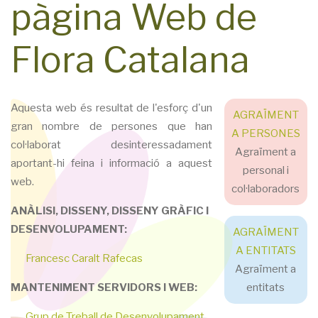
pàgina Web de
Flora Catalana
Aquesta web és resultat de l'esforç d'un
AGRAÏMENT
gran nombre de persones que han
A PERSONES
col·laborat desinteressadament
Agraïment a
aportant-hi feina i informació a aquest
personal i
web.
col·laboradors
ANÀLISI, DISSENY, DISSENY GRÀFIC I
DESENVOLUPAMENT:
AGRAÏMENT
A ENTITATS
Francesc Caralt Rafecas
Agraïment a
MANTENIMENT SERVIDORS I WEB:
entitats
Grup de Treball de Desenvolupament