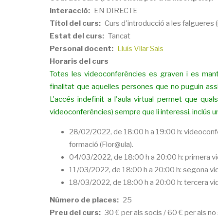
Interacció
EN DIRECTE
Títol del curs
Curs d'introducció a les falgueres (i
Estat del curs
Tancat
Personal docent
Lluís Vilar Sais
Horaris del curs
Totes les videoconferències es graven i es mante
finalitat que aquelles persones que no puguin assi
L'accés indefinit a l'aula virtual permet que qu
videoconferències) sempre que li interessi, inclús un
28/02/2022, de 18:00 h a 19:00 h: videoconfe
formació (Flor@ula).
04/03/2022, de 18:00 h a 20:00 h: primera v
11/03/2022, de 18:00 h a 20:00 h: segona vi
18/03/2022, de 18:00 h a 20:00 h: tercera vi
Número de places
25
Preu del curs
30 € per als socis / 60 € per als no 