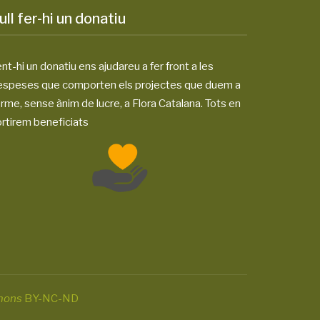
ull fer-hi un donatiu
nt-hi un donatiu ens ajudareu a fer front a les
espeses que comporten els projectes que duem a
rme, sense ànim de lucre, a Flora Catalana. Tots en
rtirem beneficiats
mons
BY-NC-ND