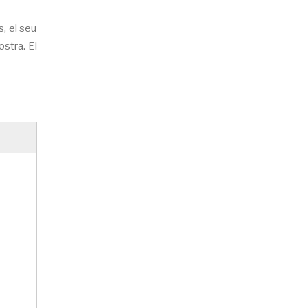
, el seu
stra. El