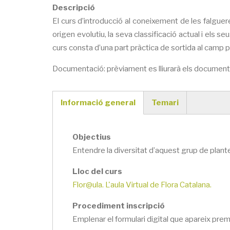
Descripció
El curs d’introducció al coneixement de les falguer
origen evolutiu, la seva classificació actual i els
curs consta d’una part pràctica de sortida al camp p
Documentació: prèviament es lliurarà els documents 
Informació general
Temari
(active
tab)
Objectius
Entendre la diversitat d’aquest grup de plantes
Lloc del curs
Flor@ula. L'aula Virtual de Flora Catalana.
Procediment inscripció
Emplenar el formulari digital que apareix pr