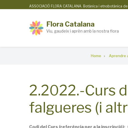
Skip
ASSOCIACIÓ FLORA CATALANA. Botànica i etnobotànica de la
to
main
Flora Catalana
content
Viu, gaudeix i aprèn amb la nostra flora
Breadcrumb
Home
Aprendre a
2.2022.-Curs d'
falgueres (i alt
Codi del Curs (referència per a la inscripció)