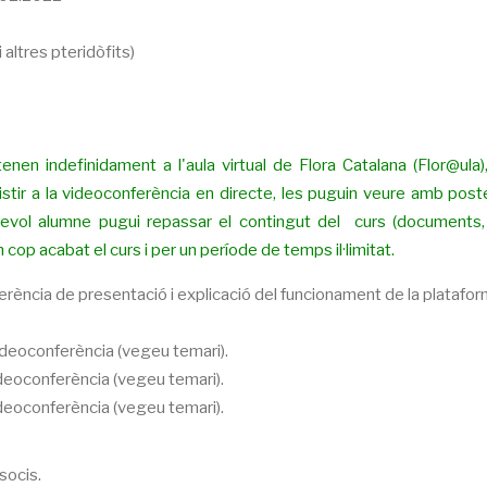
 altres pteridòfits)
nen indefinidament a l'aula virtual de Flora Catalana (Flor@ula)
stir a la videoconferència en directe, les puguin veure amb poster
alsevol alumne pugui repassar el contingut del curs (documents,
 cop acabat el curs i per un període de temps il·limitat.
rència de presentació i explicació del funcionament de la platafo
ideoconferència (vegeu temari).
deoconferència (vegeu temari).
deoconferència (vegeu temari).
socis.