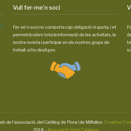
Vull fer-me'n soci
V
Fer-se'n soci no comporta cap obligació ni quota, i et
Fe
permetrà rebre tota la informació de les activitats, la
d
nostra revista i participar en els nostres grups de
te
treball, si ho desitges
so
eb de l'associació, del Catàleg de Flora i de Milfulles:
Creative Co
2018 -
Associació Flora Catalana