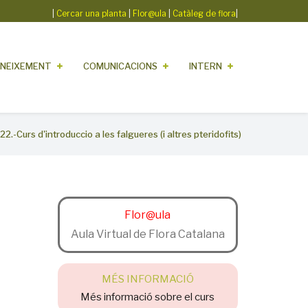
|
Cercar una planta
|
Flor@ula
|
Catàleg de flora
|
NEIXEMENT
COMUNICACIONS
INTERN
22.-Curs d'introduccio a les falgueres (i altres pteridofits)
Flor@ula
Aula Virtual de Flora Catalana
MÉS INFORMACIÓ
Més informació sobre el curs