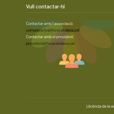
Vull contactar-hi
Contactar amb l'associació:
comunicacio@floracatalana.cat
Contactar amb el president:
president@floracatalana.cat
Llicència de la w